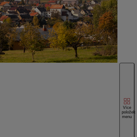
Více
položek
menu