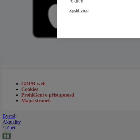
reklam.
Zjistit více
GDPR web
Cookies
Prohlášení o přístupnosti
Mapa stránek
Bystré
Aktuality
Zpět