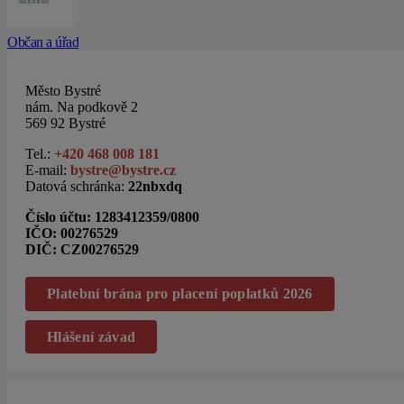
Občan a úřad
Město Bystré
nám. Na podkově 2
569 92 Bystré
Tel.:
+420 468 008 181
E-mail:
bystre@bystre.cz
Datová schránka:
22nbxdq
Číslo účtu:
1283412359/0800
IČO: 00276529
DIČ: CZ00276529
Platební brána pro placení poplatků 2026
Hlášení závad