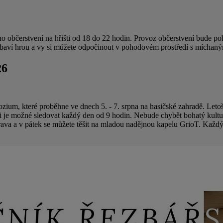
 občerstvení na hřišti od 18 do 22 hodin. Provoz občerstvení bude pokr
se zabaví hrou a vy si můžete odpočinout v pohodovém prostředí s mícha
26
zium, které proběhne ve dnech 5. - 7. srpna na hasičské zahradě. Letoš
ráci je možné sledovat každý den od 9 hodin. Nebude chybět bohatý kult
ava a v pátek se můžete těšit na mladou nadějnou kapelu GrioT. Každý 