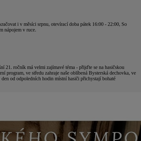
ačovat i v měsíci srpnu, otevírací doba pátek 16:00 - 22:00, So
ným nápojem v ruce.
ní 21. ročník má velmi zajímavé téma - přijďte se na hasičskou
urní program, ve středu zahraje naše oblíbená Bysterská dechovka, ve
den od odpoledních hodin místní hasiči přichystají bohaté