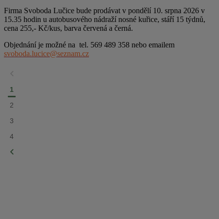
Firma Svoboda Lučice bude prodávat v pondělí 10. srpna 2026 v
15.35 hodin u autobusového nádraží nosné kuřice, stáří 15 týdnů,
cena 255,- Kč/kus, barva červená a černá.
Objednání je možné na tel. 569 489 358 nebo emailem
svoboda.lucice@seznam.cz
1
2
3
4