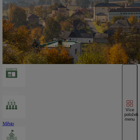
Aktuality
Více
položek
menu
Město