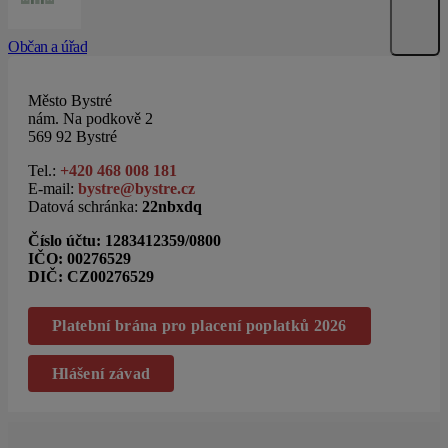
Občan a úřad
Město Bystré
nám. Na podkově 2
569 92 Bystré
Tel.:
+420 468 008 181
E-mail:
bystre@bystre.cz
Datová schránka:
22nbxdq
Číslo účtu:
1283412359/0800
IČO: 00276529
DIČ: CZ00276529
Platební brána pro placení poplatků 2026
Hlášení závad