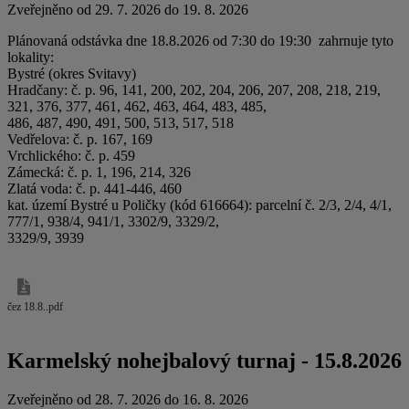
Zveřejněno od 29. 7. 2026 do 19. 8. 2026
Plánovaná odstávka dne 18.8.2026 od 7:30 do 19:30 zahrnuje tyto
lokality:
Bystré (okres Svitavy)
Hradčany: č. p. 96, 141, 200, 202, 204, 206, 207, 208, 218, 219,
321, 376, 377, 461, 462, 463, 464, 483, 485,
486, 487, 490, 491, 500, 513, 517, 518
Vedřelova: č. p. 167, 169
Vrchlického: č. p. 459
Zámecká: č. p. 1, 196, 214, 326
Zlatá voda: č. p. 441-446, 460
kat. území Bystré u Poličky (kód 616664): parcelní č. 2/3, 2/4, 4/1,
777/1, 938/4, 941/1, 3302/9, 3329/2,
3329/9, 3939
čez 18.8..pdf
Karmelský nohejbalový turnaj - 15.8.2026
Zveřejněno od 28. 7. 2026 do 16. 8. 2026