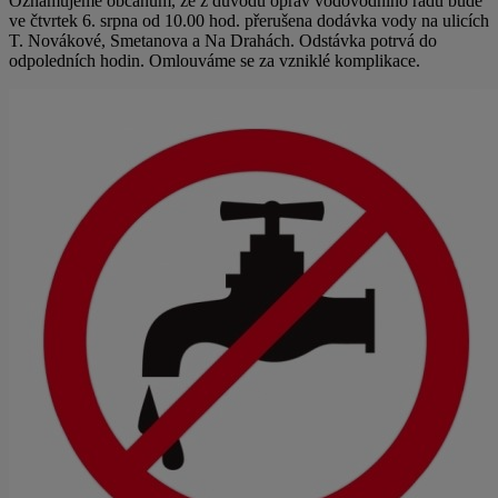
Oznamujeme občanům, že z důvodu oprav vodovodního řádu bude
ve čtvrtek 6. srpna od 10.00 hod. přerušena dodávka vody na ulicích
T. Novákové, Smetanova a Na Drahách. Odstávka potrvá do
odpoledních hodin. Omlouváme se za vzniklé komplikace.