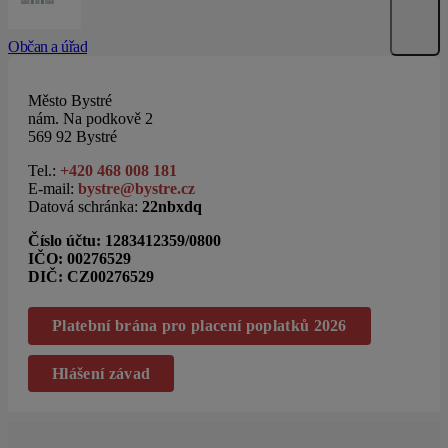
Občan a úřad
Město Bystré
nám. Na podkově 2
569 92 Bystré
Tel.:
+420 468 008 181
E-mail:
bystre@bystre.cz
Datová schránka:
22nbxdq
Číslo účtu:
1283412359/0800
IČO: 00276529
DIČ: CZ00276529
Platební brána pro placení poplatků 2026
Hlášení závad