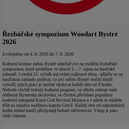
Řezbářské sympozium Woodart Bystré
2026
Zveřejněno od 4. 8. 2026 do 7. 8. 2026
Kulturní komise města Bystré srdečně zve na tradiční řezbářské
sympozium, které proběhne ve dnech 5. - 7. srpna na hasičské
zahradě. Letošní 21. ročník má velmi zajímavé téma - přijďte se na
hasičskou zahradu podívat, co pro město Bystré zruční mistři
vytvoří, jejich práci je možné sledovat každý den od 9 hodin.
Nebude chybět bohatý kulturní program, ve středu zahraje naše
oblíbená Bysterská dechovka, ve čtvrtek přivítáme populární
hudební uskupení Karel Gott Revival Morava a v pátek se můžete
těšit na mladou nadějnou kapelu GrioT. Každý den od odpoledních
hodin místní hasiči přichystají bohaté občerstvení. Vstup je jako
vždy zdarma.