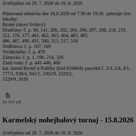
Zveřejněno od 29. 7. 2026 do 19. 8. 2026
Plánovaná odstávka dne 18.8.2026 od 7:30 do 19:30 zahrnuje tyto
lokality:
Bystré (okres Svitavy)
Hradčany: č. p. 96, 141, 200, 202, 204, 206, 207, 208, 218, 219,
321, 376, 377, 461, 462, 463, 464, 483, 485,
486, 487, 490, 491, 500, 513, 517, 518
Vedřelova: č. p. 167, 169
Vrchlického: č. p. 459
Zámecká: č. p. 1, 196, 214, 326
Zlatá voda: č. p. 441-446, 460
kat. území Bystré u Poličky (kód 616664): parcelní č. 2/3, 2/4, 4/1,
777/1, 938/4, 941/1, 3302/9, 3329/2,
3329/9, 3939
čez 18.8..pdf
Karmelský nohejbalový turnaj - 15.8.2026
Zveřejněno od 28. 7. 2026 do 16. 8. 2026