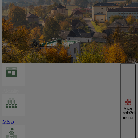
Aktuality
Více
položek
menu
Město