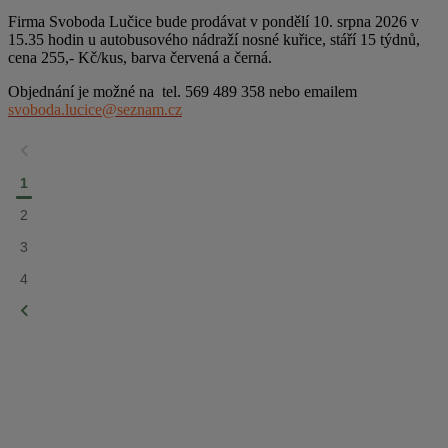
Firma Svoboda Lučice bude prodávat v pondělí 10. srpna 2026 v
15.35 hodin u autobusového nádraží nosné kuřice, stáří 15 týdnů,
cena 255,- Kč/kus, barva červená a černá.
Objednání je možné na tel. 569 489 358 nebo emailem
svoboda.lucice@seznam.cz
1
2
3
4