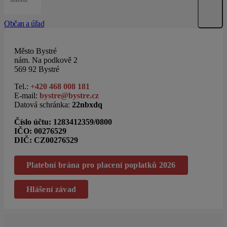
Občan a úřad
Město Bystré
nám. Na podkově 2
569 92 Bystré
Tel.:
+420 468 008 181
E-mail:
bystre@bystre.cz
Datová schránka:
22nbxdq
Číslo účtu:
1283412359/0800
IČO: 00276529
DIČ: CZ00276529
Platební brána pro placení poplatků 2026
Hlášení závad